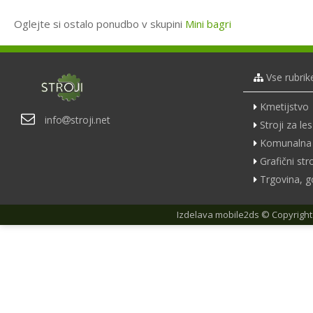
Oglejte si ostalo ponudbo v skupini
Mini bagri
Vse rubrik
Kmetijstvo
info
stroji.net
Stroji za les
Komunalna 
Grafični stro
Trgovina, g
Izdelava
mobile2ds
© Copyright