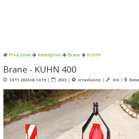
Prva stran
Kmetijstvo
Brane
KUHN
Brane - KUHN 400
|
|
|
|
14.11.2024 ob 14:19
2023
vrtavkaste
4 m
Bene