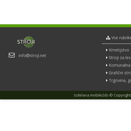
Vse rubrik
Kmetijstvo
info
stroji.net
Stroji za les
Komunalna 
Grafični stro
Trgovina, g
Izdelava
mobile2ds
© Copyright