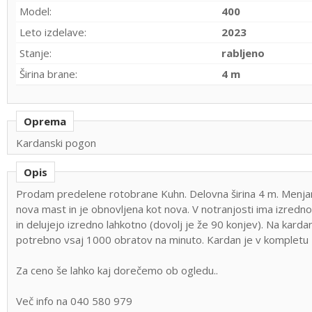
Model:
400
Leto izdelave:
2023
Stanje:
rabljeno
Širina brane:
4 m
Oprema
Kardanski pogon
Opis
Prodam predelene rotobrane Kuhn. Delovna širina 4 m. Menjani 
nova mast in je obnovljena kot nova. V notranjosti ima izredn
in delujejo izredno lahkotno (dovolj je že 90 konjev). Na kardan
potrebno vsaj 1000 obratov na minuto. Kardan je v kompletu 
Za ceno še lahko kaj dorečemo ob ogledu..
Več info na 040 580 979