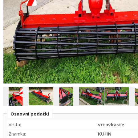
Osnovni podatki
Vrsta:
vrtavkaste
Znamka:
KUHN