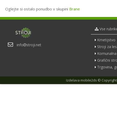
Oglejte si ostalo ponudbo v skupini
Brane
Vse rubrik
Kmetijstvo
info
stroji.net
Stroji za les
Komunalna 
Grafični stro
Trgovina, g
Izdelava
mobile2ds
© Copyright