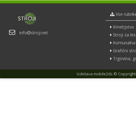
Vse rubrik
Kmetijstvo
info
stroji.net
Stroji za les
Komunalna 
Grafični stro
Trgovina, g
Izdelava
mobile2ds
© Copyright