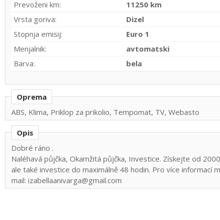
Prevoženi km:
11250 km
Vrsta goriva:
Dizel
Stopnja emisij:
Euro 1
Menjalnik:
avtomatski
Barva:
bela
Oprema
ABS, Klima, Priklop za prikolio, Tempomat, TV, Webasto
Opis
Dobré ráno .
Naléhavá půjčka, Okamžitá půjčka, Investice. Získejte od 20
ale také investice do maximálně 48 hodin. Pro více informací m
mail: izabellaanivarga@gmail.com