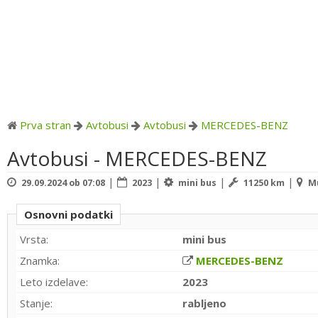
Prva stran
Avtobusi
Avtobusi
MERCEDES-BENZ
Avtobusi - MERCEDES-BENZ
|
|
|
|
29.09.2024 ob 07:08
2023
mini bus
11250 km
Mu
Osnovni podatki
Vrsta:
mini bus
Znamka:
MERCEDES-BENZ
Leto izdelave:
2023
Stanje:
rabljeno