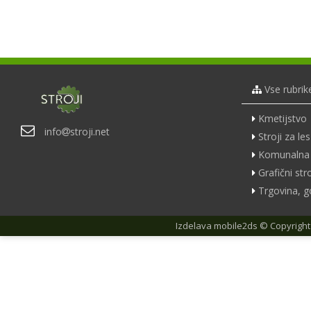
Vse rubrik
Kmetijstvo
info
stroji.net
Stroji za les
Komunalna 
Grafični stro
Trgovina, g
Izdelava
mobile2ds
© Copyright