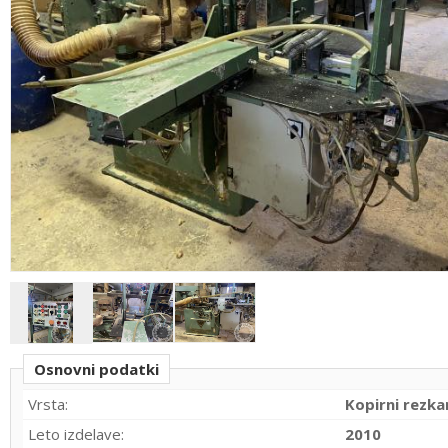
Osnovni podatki
Vrsta:
Kopirni rezka
Leto izdelave:
2010