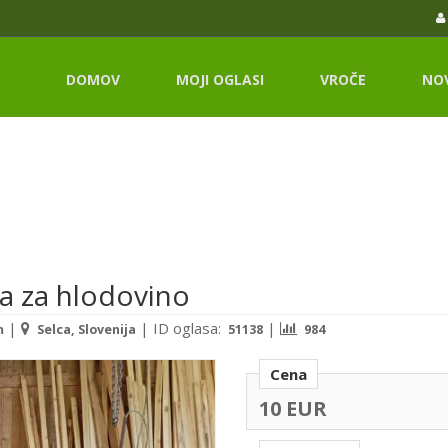
DOMOV
MOJI OGLASI
VROČE
NO
ga za hlodovino
|
|
ID oglasa:
|
m
Selca, Slovenija
51138
984
Cena
10 EUR