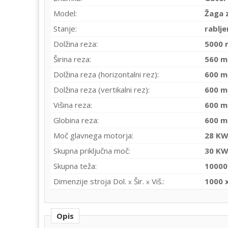
Model:
Žaga 
Stanje:
rablj
Dolžina reza:
5000
Širina reza:
560 
Dolžina reza (horizontalni rez):
600 
Dolžina reza (vertikalni rez):
600 
Višina reza:
600 
Globina reza:
600 
Moč glavnega motorja:
28 K
Skupna priključna moč:
30 K
Skupna teža:
10000
Dimenzije stroja Dol.
Šir.
Viš.:
1000 
x
x
Opis