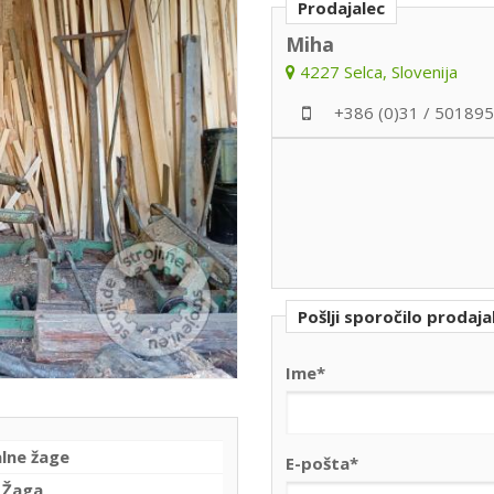
Prodajalec
Miha
4227 Selca, Slovenija
+386 (0)31 / 501895
Pošlji sporočilo prodaja
Ime*
alne žage
E-pošta*
 Žaga