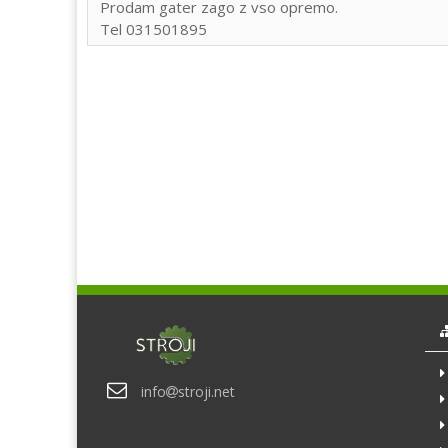
Prodam gater zago z vso opremo.
Tel 031501895
info
stroji.net