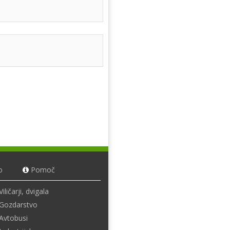
]
o
Pomoč
Viličarji, dvigala
Gozdarstvo
Avtobusi