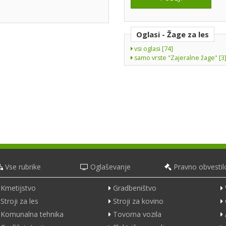
Oglasi - Žage za les
vsi oglasi [74]
samo vrste "Zajeralne žage" [3
Vse rubrike
Oglaševanje
Pravno obvestil
Kmetijstvo
Gradbeništvo
Stroji za les
Stroji za kovino
Komunalna tehnika
Tovorna vozila