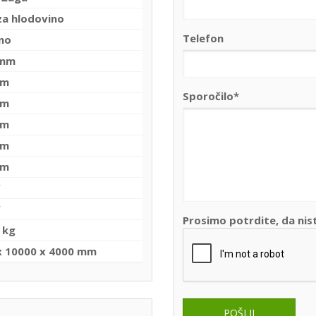
za hlodovino
Telefon
eno
 mm
mm
Sporočilo*
mm
mm
mm
mm
W
W
Prosimo potrdite, da nis
 kg
x 10000 x 4000 mm