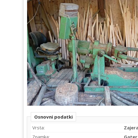
Osnovni podatki
Vrsta:
Zajer
Znamka:
Gater