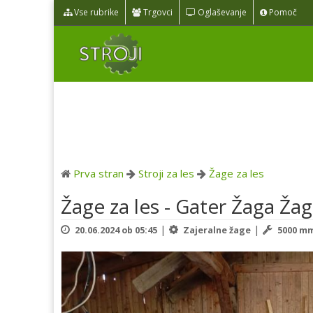
Vse rubrike
Trgovci
Oglaševanje
Pomoč
Prva stran
Stroji za les
Žage za les
Žage za les - Gater Žaga Ža
|
|
20.06.2024 ob 05:45
Zajeralne žage
5000 m