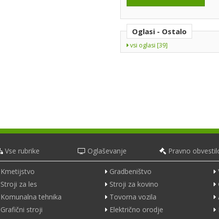
Oglasi - Ostalo
vsi oglasi [39]
Vse rubrike
Oglaševanje
Pravno obvestil
Kmetijstvo
Gradbeništvo
Stroji za les
Stroji za kovino
Komunalna tehnika
Tovorna vozila
Grafični stroji
Električno orodje