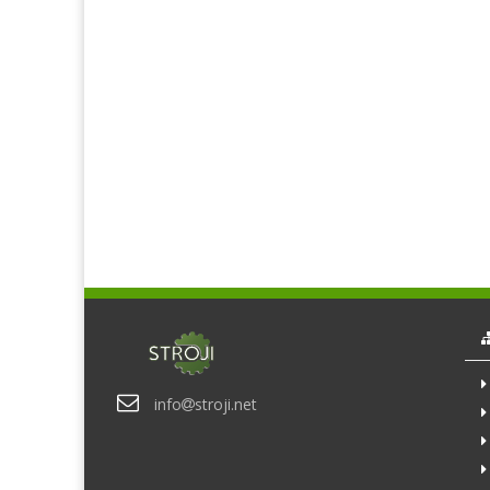
info
stroji.net