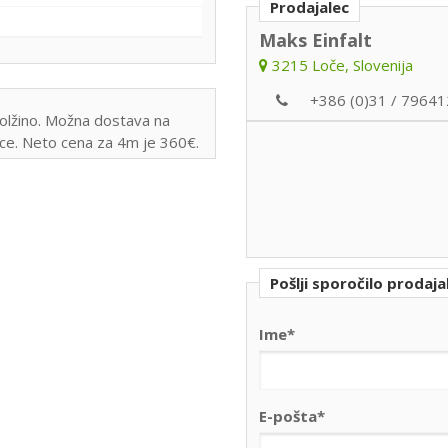
Prodajalec
Maks Einfalt
3215 Loče, Slovenija
+386 (0)31 / 79641
olžino. Možna dostava na
jice. Neto cena za 4m je 360€.
Pošlji sporočilo prodaja
Ime*
E-pošta*