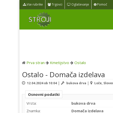
Vse rubrike
Trgovci
Oglaševanje
Pomoč
Prva stran
Kmetijstvo
Ostalo
Ostalo - Domača izdelava
|
|
12.04.2024 ob 10:04
bukova drva
Loče, Slove
Osnovni podatki
Vrsta:
bukova drva
Znamka:
Domača izdelava