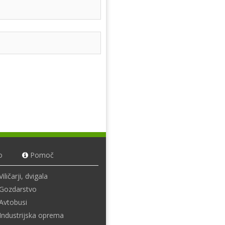
o
Pomoč
Viličarji, dvigala
Gozdarstvo
Avtobusi
Industrijska oprema