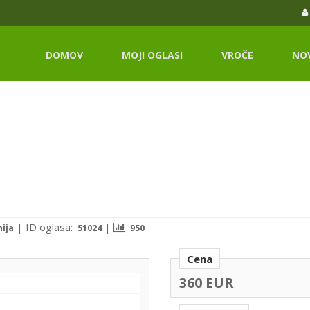
DOMOV
MOJI OGLASI
VROČE
NO
|
ID oglasa:
|
nija
51024
950
Cena
360 EUR