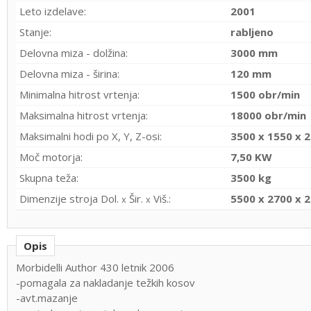
Leto izdelave:
2001
Stanje:
rabljeno
Delovna miza - dolžina:
3000 mm
Delovna miza - širina:
120 mm
Minimalna hitrost vrtenja:
1500 obr/min
Maksimalna hitrost vrtenja:
18000 obr/min
Maksimalni hodi po X, Y, Z-osi:
3500 x 1550 x 
Moč motorja:
7,50 KW
Skupna teža:
3500 kg
Dimenzije stroja Dol.
Šir.
Viš.:
5500 x 2700 x 
x
x
Opis
Morbidelli Author 430 letnik 2006
-pomagala za nakladanje težkih kosov
-avt.mazanje