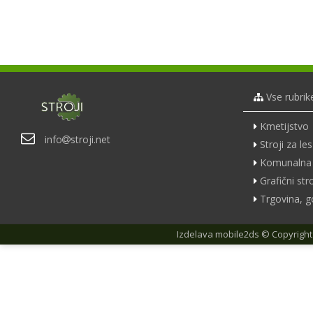
Vse rubrik
Kmetijstvo
info
stroji.net
Stroji za les
Komunalna 
Grafični stro
Trgovina, g
Izdelava
mobile2ds
© Copyright