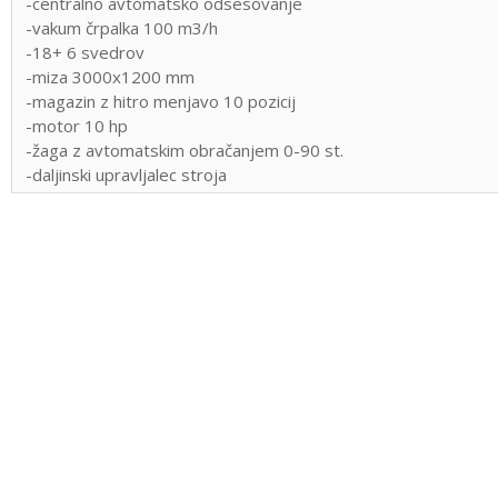
-centralno avtomatsko odsesovanje
-vakum črpalka 100 m3/h
-18+ 6 svedrov
-miza 3000x1200 mm
-magazin z hitro menjavo 10 pozicij
-motor 10 hp
-žaga z avtomatskim obračanjem 0-90 st.
-daljinski upravljalec stroja