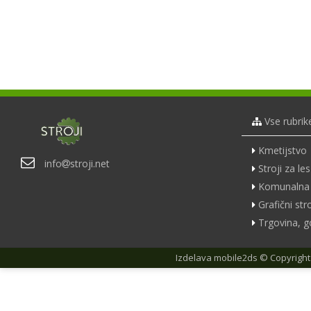
Vse rubrik
Kmetijstvo
info
stroji.net
Stroji za les
Komunalna 
Grafični stro
Trgovina, g
Izdelava
mobile2ds
© Copyright