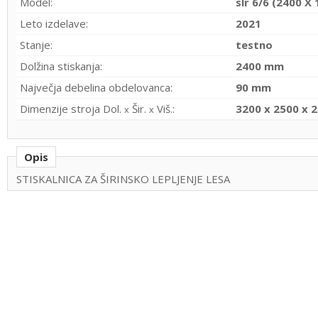
Model:
slr 6/6 (2400 X
Leto izdelave:
2021
Stanje:
testno
Dolžina stiskanja:
2400 mm
Največja debelina obdelovanca:
90 mm
Dimenzije stroja Dol.
Šir.
Viš.:
3200 x 2500 x 
x
x
Opis
STISKALNICA ZA ŠIRINSKO LEPLJENJE LESA