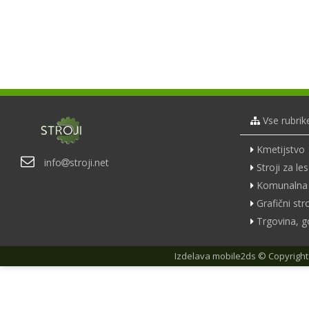
Vse rubrik
Kmetijstvo
info
stroji.net
Stroji za les
Komunalna 
Grafični stro
Trgovina, g
Izdelava
mobile2ds
© Copyright