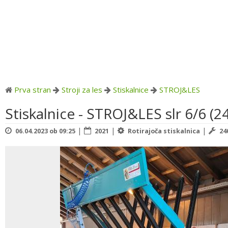
Prva stran
Stroji za les
Stiskalnice
STROJ&LES
Stiskalnice - STROJ&LES slr 6/6 (2
|
|
|
06.04.2023 ob 09:25
2021
Rotirajoča stiskalnica
24