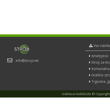
Vse rubrik
Kmetijstvo
info
stroji.net
Stroji za les
Komunalna 
Grafični stro
Trgovina, g
Izdelava
mobile2ds
© Copyright