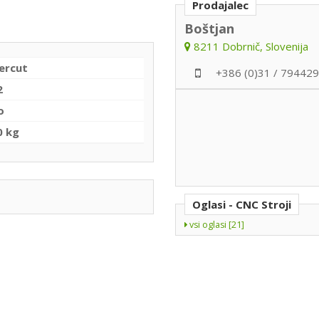
Prodajalec
Boštjan
8211 Dobrnič, Slovenija
ercut
+386 (0)31 / 794429
2
o
0 kg
Oglasi - CNC Stroji
vsi oglasi [21]