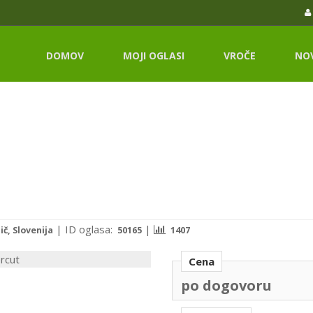
DOMOV
MOJI OGLASI
VROČE
NO
|
ID oglasa:
|
č, Slovenija
50165
1407
Cena
po dogovoru