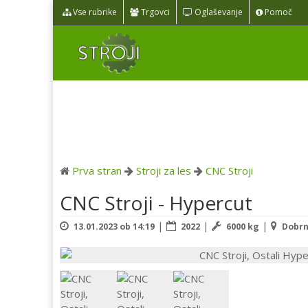
Vse rubrike
Trgovci
Oglaševanje
Pomoč
Prva stran
Stroji za les
CNC Stroji
CNC Stroji - Hypercut
|
|
|
13.01.2023 ob 14:19
2022
6000 kg
Dobrni