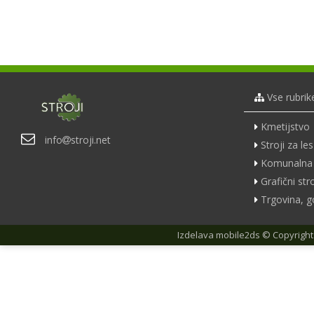
Vse rubrik
Kmetijstvo
info
stroji.net
Stroji za les
Komunalna 
Grafični stro
Trgovina, g
Izdelava
mobile2ds
© Copyright