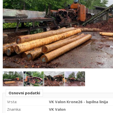
Osnovni podatki
Vrsta:
VK Valon Krone26 - lupilna linija
Znamka:
VK Valon