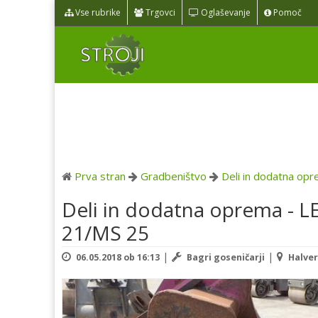
Vse rubrike
Trgovci
Oglaševanje
Pomoč
Prva stran
Gradbeništvo
Deli in dodatna op
Deli in dodatna oprema -
21/MS 25
|
|
06.05.2018 ob 16:13
Bagri goseničarji
Halver