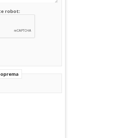
te robot:
a oprema