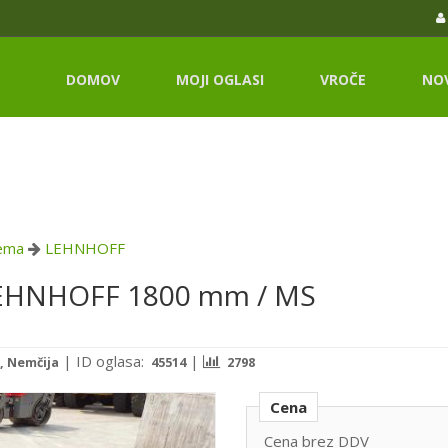
DOMOV
MOJI OGLASI
VROČE
NO
rema
LEHNHOFF
 LEHNHOFF 1800 mm / MS
|
ID oglasa:
|
, Nemčija
45514
2798
Cena
Cena brez DDV