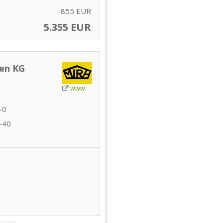
855 EUR
5.355 EUR
en KG
www
-0
-40