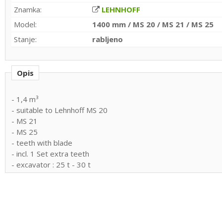
Znamka:
LEHNHOFF
Model:
1400 mm / MS 20 / MS 21 / MS 25
Stanje:
rabljeno
Opis
- 1,4 m³
- suitable to Lehnhoff MS 20
- MS 21
- MS 25
- teeth with blade
- incl. 1 Set extra teeth
- excavator : 25 t - 30 t