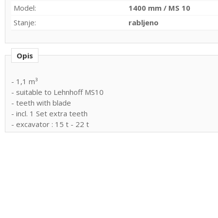
Model:
1400 mm / MS 10
Stanje:
rabljeno
Opis
- 1,1 m³
- suitable to Lehnhoff MS10
- teeth with blade
- incl. 1 Set extra teeth
- excavator : 15 t - 22 t