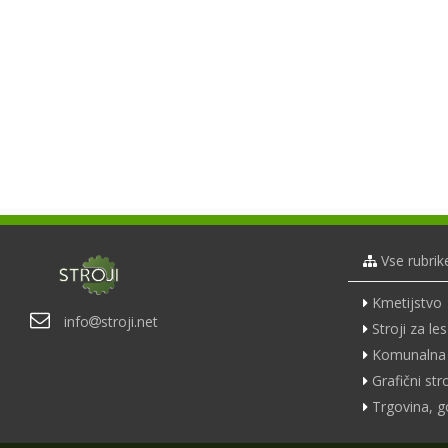
Vse rubrik
Kmetijstvo
info
stroji.net
Stroji za les
Komunalna 
Grafični stro
Trgovina, g