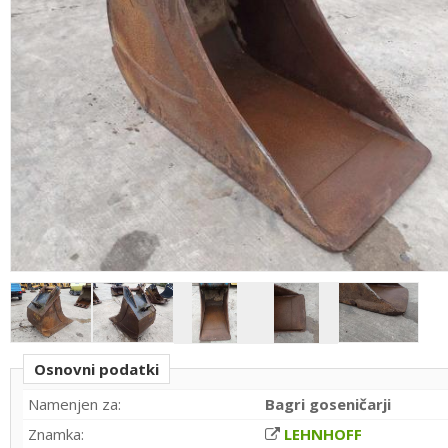
Osnovni podatki
Namenjen za:
Bagri goseničarji
Znamka:
LEHNHOFF