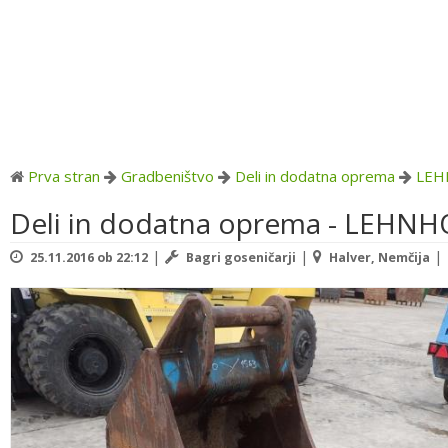
Prva stran
Gradbeništvo
Deli in dodatna oprema
LEH
Deli in dodatna oprema - LEHN
|
|
|
25.11.2016 ob 22:12
Bagri goseničarji
Halver, Nemčija