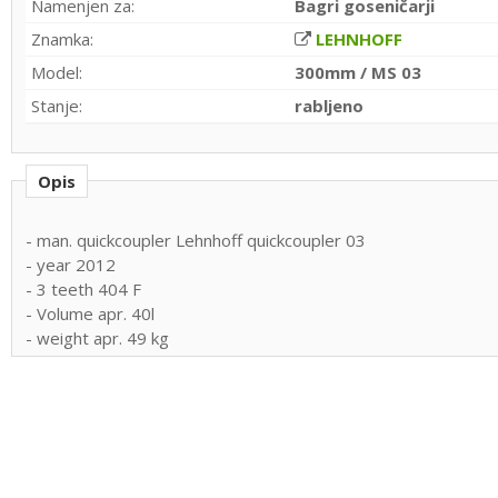
Namenjen za:
Bagri goseničarji
Znamka:
LEHNHOFF
Model:
300mm / MS 03
Stanje:
rabljeno
Opis
- man. quickcoupler Lehnhoff quickcoupler 03
- year 2012
- 3 teeth 404 F
- Volume apr. 40l
- weight apr. 49 kg