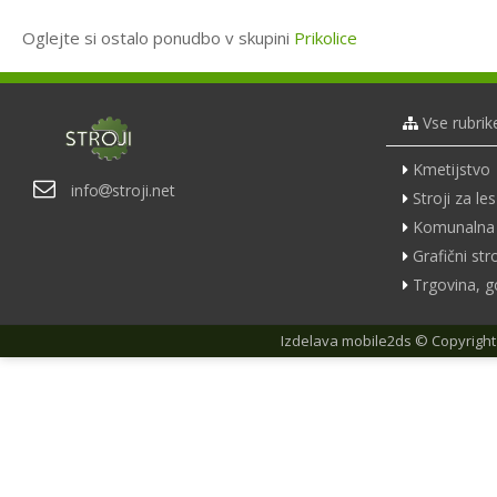
Oglejte si ostalo ponudbo v skupini
Prikolice
Vse rubrik
Kmetijstvo
info
stroji.net
Stroji za les
Komunalna 
Grafični stro
Trgovina, g
Izdelava
mobile2ds
© Copyright