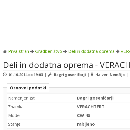
Prva stran
Gradbeništvo
Deli in dodatna oprema
VER
Deli in dodatna oprema - VERAC
|
|
|
01.10.2014 ob 19:03
Bagri goseničarji
Halver, Nemčija
Osnovni podatki
Namenjen za:
Bagri goseničarji
Znamka:
VERACHTERT
Model:
CW 45
Stanje:
rabljeno