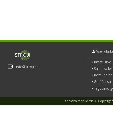
Vse rubrik
Kmetijstvo
info
stroji.net
Stroji za les
Komunalna 
Grafični stro
Trgovina, g
Izdelava
mobile2ds
© Copyright