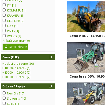
JCB [1]
KOMATSU [1]
KRAMER [1]
LIEBHERR [2]
O&K [1]
PAUS [1]
Cena z DDV: 14.150 E
VOLVO [2]
Prikaži vse znamke
Samo izbrane
Cena (EUR)
oglasi brez cene [20]
10000 - 14.999 € [1]
15000 - 19.999 € [2]
Cena brez DDV: 16.90
30000 - 39.999 € [2]
Država / Regija
Nemčija [16]
Slovenija [10]
Italija [1]