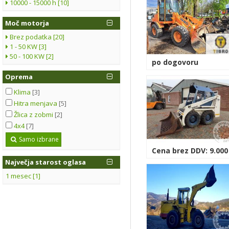
10000 - 15000 h [10]
Moč motorja
Brez podatka [20]
1 - 50 KW [3]
50 - 100 KW [2]
po dogovoru
Oprema
Klima
[3]
Hitra menjava
[5]
Žlica z zobmi
[2]
4x4
[7]
Samo izbrane
Cena brez DDV: 9.000
Največja starost oglasa
1 mesec [1]