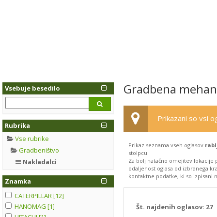
Gradbena mehaniz
Vsebuje besedilo
Prikazani so vsi og
Rubrika
Vse rubrike
Prikaz seznama vseh oglasov
rab
Gradbeništvo
stolpcu.
Za bolj natačno omejitev lokacije 
Nakladalci
odaljenost oglasa od izbranega kra
kontaktne podatke, ki so izpisani n
Znamka
CATERPILLAR [12]
HANOMAG [1]
Št. najdenih oglasov:
27
HITACHI [1]