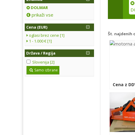
DOLMAR
D
prikaži vse
Cena (EUR)
Št. najdenih 
oglasi brez cene [1]
1 - 1.000 € [1]
Država / Regija
Slovenija [2]
Samo izbrane
Cena z DD