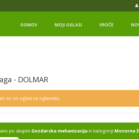
DOMOV
MOJI OGLASI
VROČE
NO
žaga - DOLMAR
ni so vsi oglasi na oglasniku.
kano po skupini
Gozdarska mehanizacija
in kategoriji
Motorna 