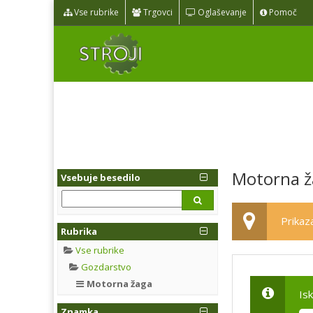
Vse rubrike
Trgovci
Oglaševanje
Pomoč
Motorna 
Vsebuje besedilo
Prikaza
Rubrika
Vse rubrike
Gozdarstvo
Motorna žaga
Is
Znamka