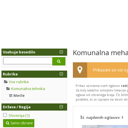
Komunalna mehani
Vsebuje besedilo
Prikazani so vsi og
Rubrika
Vse rubrike
Prikaz seznama vseh oglasov
rabl
Komunalna tehnika
Za bolj natačno omejitev lokacije
oglasa od izbranega kraja. Če želi
Metle
podatke, ki so izpisani na desni str
Država / Regija
Slovenija [1]
Št. najdenih oglasov:
1
Samo izbrane