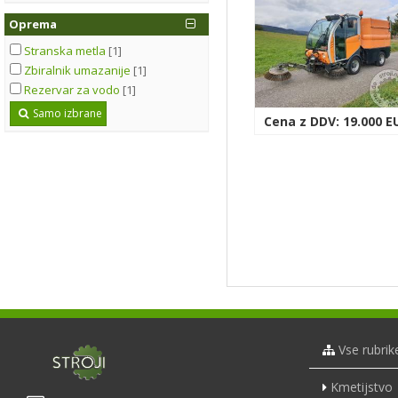
Oprema
Stranska metla
[1]
Zbiralnik umazanije
[1]
Rezervar za vodo
[1]
Samo izbrane
Cena z DDV: 19.000 E
Vse rubrik
Kmetijstvo