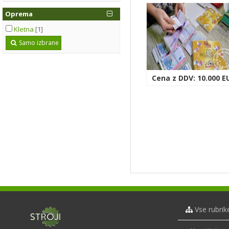
Oprema
Kletna
[1]
Samo izbrane
Cena z DDV: 10.000 E
Vse rubrik