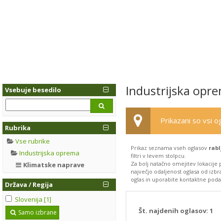
Industrijska opr
Vsebuje besedilo
Prikazani so vsi og
Rubrika
Vse rubrike
Prikaz seznama vseh oglasov
rabl
Industrijska oprema
filtri v levem stolpcu.
Za bolj natačno omejitev lokacije
Klimatske naprave
največjo odaljenost oglasa od izbr
oglas in uporabite kontaktne podatk
Država / Regija
Slovenija [1]
Št. najdenih oglasov:
1
Samo izbrane