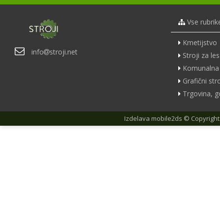
Vse rubrik
Kmetijstvo
info
stroji.net
Stroji za les
Komunalna 
Grafični stro
Trgovina, g
Izdelava
mobile2ds
© Copyright