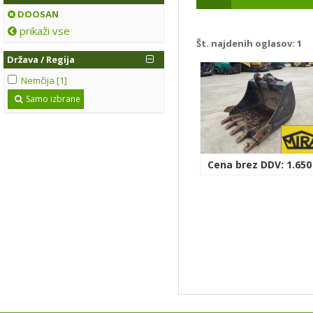
DOOSAN
prikaži vse
Št. najdenih oglasov:
1
Država / Regija
Nemčija [1]
Samo izbrane
Cena brez DDV: 1.650