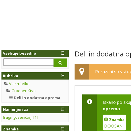
Deli in dodatna
Vsebuje besedilo
Prikazani so vsi og
Rubrika
Vse rubrike
Gradbeništvo
Deli in dodatna oprema
Iskano po sku
oprema
Namenjen za
Bagri goseničarji [1]
Znamka
DOOSAN
Znamka