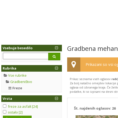
Gradbena mehaniz
Vsebuje besedilo
Prikazani so vsi og
Rubrika
Vse rubrike
Prikaz seznama vseh oglasov
rabl
Gradbeništvo
Za bolj natačno omejitev lokacije 
oglasa od izbranega kraja. Če želi
Freze
podatke, ki so izpisani na desni str
Vrsta
freze za asfalt [24]
Št. najdenih oglasov:
26
ostalo [2]