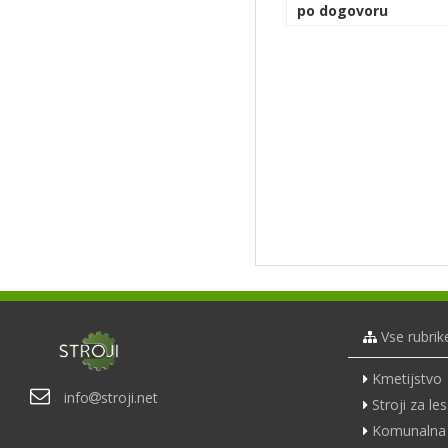
po dogovoru
Vse rubrik
Kmetijstvo
info
stroji.net
Stroji za les
Komunalna 