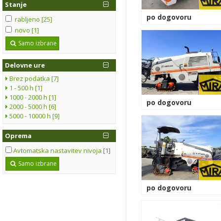
Stanje
po dogovoru
rabljeno [25]
novo [1]
Samo izbrane
Delovne ure
Brez podatka [7]
1 - 500 h [1]
1000 - 2000 h [1]
po dogovoru
2000 - 5000 h [6]
5000 - 10000 h [9]
Oprema
Avtomatska nastavitev nivoja
[1]
Samo izbrane
po dogovoru