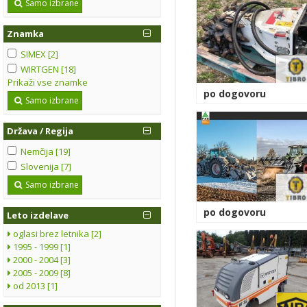
Samo izbrane
Znamka
SIMEX [2]
WIRTGEN [18]
Prikaži vse znamke
po dogovoru
Samo izbrane
Država / Regija
Nemčija [19]
Slovenija [7]
Samo izbrane
po dogovoru
Leto izdelave
oglasi brez letnika [2]
1995 - 1999 [1]
2000 - 2004 [3]
2005 - 2009 [8]
od 2013 [1]