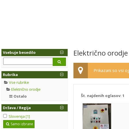
Električno orodje
Vsebuje besedilo
Prikazani so vsi og
Rubrika
Vse rubrike
Električno orodje
Št. najdenih oglasov:
1
Ostalo
Država / Regija
Slovenija [1]
Samo izbrane