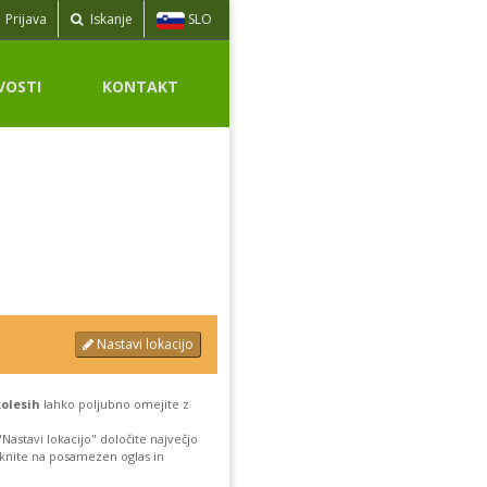
SLO
Prijava
Iskanje
VOSTI
KONTAKT
Nastavi lokacijo
olesih
lahko poljubno omejite z
astavi lokacijo" določite največjo
liknite na posamezen oglas in