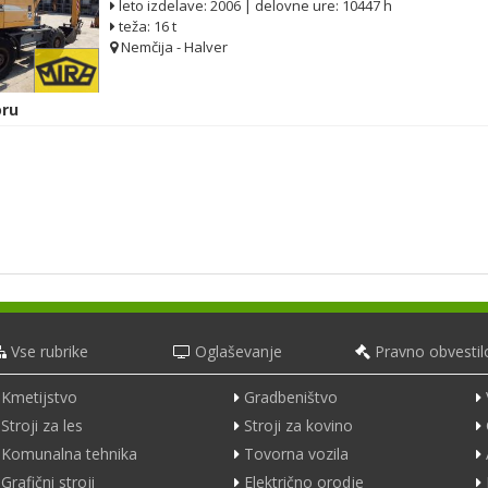
leto izdelave: 2006 | delovne ure: 10447 h
teža: 16 t
Nemčija - Halver
ru
Vse rubrike
Oglaševanje
Pravno obvestil
Kmetijstvo
Gradbeništvo
Stroji za les
Stroji za kovino
Komunalna tehnika
Tovorna vozila
Grafični stroji
Električno orodje