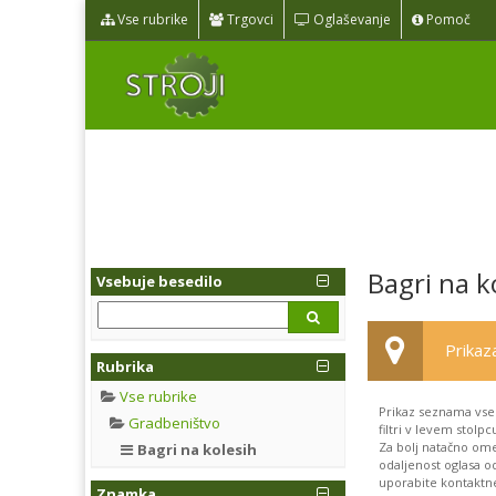
Vse rubrike
Trgovci
Oglaševanje
Pomoč
Bagri na k
Vsebuje besedilo
Prikaza
Rubrika
Vse rubrike
Prikaz seznama vse
Gradbeništvo
filtri v levem stolpc
Za bolj natačno ome
Bagri na kolesih
odaljenost oglasa od
uporabite kontaktne 
Znamka