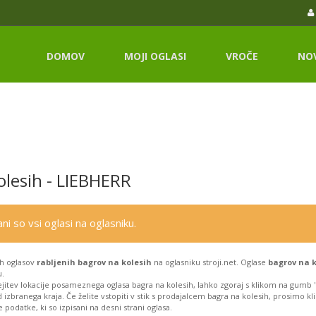
DOMOV
MOJI OGLASI
VROČE
NO
olesih - LIEBHERR
ni so vsi oglasi na oglasniku.
h oglasov
rabljenih bagrov na kolesih
na oglasniku stroji.net. Oglase
bagrov na k
u.
jitev lokacije posameznega oglasa bagra na kolesih, lahko zgoraj s klikom na gumb "N
 izbranega kraja. Če želite vstopiti v stik s prodajalcem bagra na kolesih, prosimo k
podatke, ki so izpisani na desni strani oglasa.