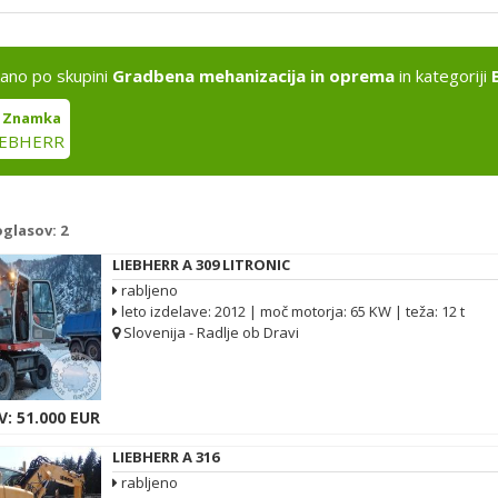
kano po skupini
Gradbena mehanizacija in oprema
in kategoriji
Znamka
IEBHERR
oglasov:
2
LIEBHERR A 309 LITRONIC
rabljeno
leto izdelave: 2012 | moč motorja: 65 KW | teža: 12 t
Slovenija - Radlje ob Dravi
V: 51.000 EUR
LIEBHERR A 316
rabljeno