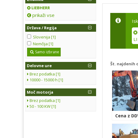
LIEBHERR
prikaži vse
Is
Država / Regija
Slovenija [1]
L
Nemčija [1]
Samo izbrane
Št. najdenih 
Delovne ure
Brez podatka [1]
10000 - 15000 h [1]
Moč motorja
Brez podatka [1]
50 - 100 KW [1]
Cena z DD