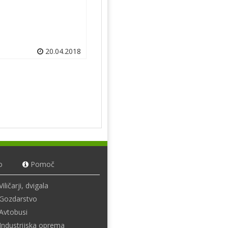
20.04.2018
o
Pomoč
Viličarji, dvigala
Gozdarstvo
Avtobusi
Industrijska oprema