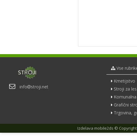
Vse rubrik
Kmetijstvo
info
stroji.net
Stroji za les
Komunalna 
Grafični stro
Trgovina, g
Izdelava
mobile2ds
© Copyright