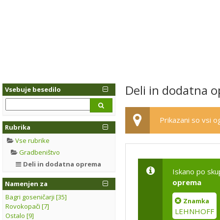
Deli in dodatna 
Vsebuje besedilo
Prikazani so vsi og
Rubrika
Vse rubrike
Gradbeništvo
Deli in dodatna oprema
Iskano po sku
oprema
Namenjen za
Bagri goseničarji [35]
Znamka
Rovokopači [7]
LEHNHOFF
Ostalo [9]