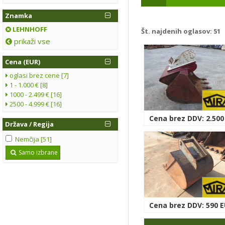
Znamka
LEHNHOFF
Št. najdenih oglasov:
51
prikaži vse
Cena (EUR)
oglasi brez cene [7]
1 - 1.000 € [8]
1000 - 2.499 € [16]
2500 - 4.999 € [16]
Cena brez DDV: 2.500
Država / Regija
Nemčija [51]
Samo izbrane
Cena brez DDV: 590 