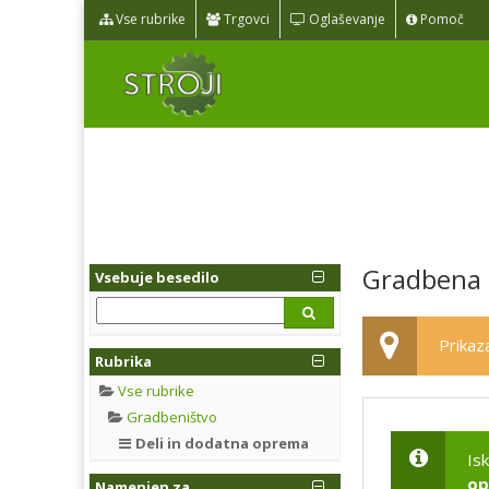
Vse rubrike
Trgovci
Oglaševanje
Pomoč
Gradbena 
Vsebuje besedilo
Prikaza
Rubrika
Vse rubrike
Gradbeništvo
Deli in dodatna oprema
Is
op
Namenjen za