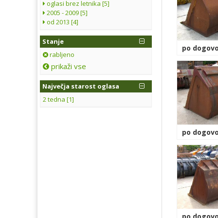
oglasi brez letnika [5]
2005 - 2009 [5]
od 2013 [4]
Stanje
po dogovo
rabljeno
prikaži vse
Največja starost oglasa
2 tedna [1]
po dogovo
po dogovo