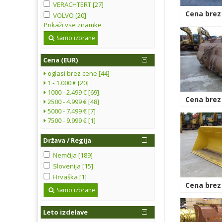
VERACHTERT [27]
Cena brez
VOLVO [20]
Prikaži vse znamke
Samo izbrane
Cena (EUR)
oglasi brez cene [44]
1 - 1.000 € [20]
1000 - 2.499 € [69]
Cena brez
2500 - 4.999 € [48]
5000 - 7.499 € [7]
7500 - 9.999 € [1]
Država / Regija
Nemčija [189]
Slovenija [15]
Hrvaška [1]
Cena brez
Samo izbrane
Leto izdelave