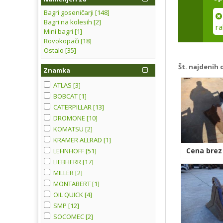
Bagri goseničarji [148]
Bagri na kolesih [2]
ra
Mini bagri [1]
Rovokopači [18]
Ostalo [35]
Št. najdenih 
Znamka
ATLAS [3]
BOBCAT [1]
CATERPILLAR [13]
DROMONE [10]
KOMATSU [2]
KRAMER ALLRAD [1]
Cena brez
LEHNHOFF [51]
LIEBHERR [17]
MILLER [2]
MONTABERT [1]
OIL QUICK [4]
SMP [12]
SOCOMEC [2]