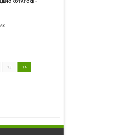
BLJENO ROTATORJI -
RAB
13
14