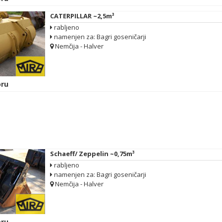
CATERPILLAR ~2,5m³
rabljeno
namenjen za: Bagri goseničarji
Nemčija - Halver
ru
Schaeff/ Zeppelin ~0,75m³
rabljeno
namenjen za: Bagri goseničarji
Nemčija - Halver
ru