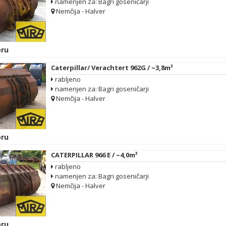
namenjen za: Bagri goseničarji
Nemčija - Halver
ru
Caterpillar/ Verachtert 962G / ~3,8m³
rabljeno
namenjen za: Bagri goseničarji
Nemčija - Halver
ru
CATERPILLAR 966 E / ~4,0m³
rabljeno
namenjen za: Bagri goseničarji
Nemčija - Halver
ru