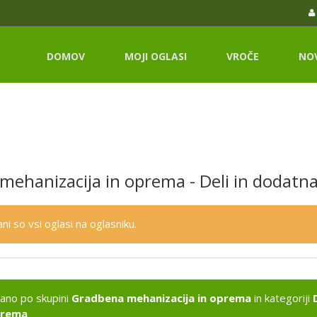
DOMOV
MOJI OGLASI
VROČE
NO
mehanizacija in oprema - Deli in dodatn
ni so vsi oglasi na oglasniku.
kano po skupini
Gradbena mehanizacija in oprema
in kategoriji
rema