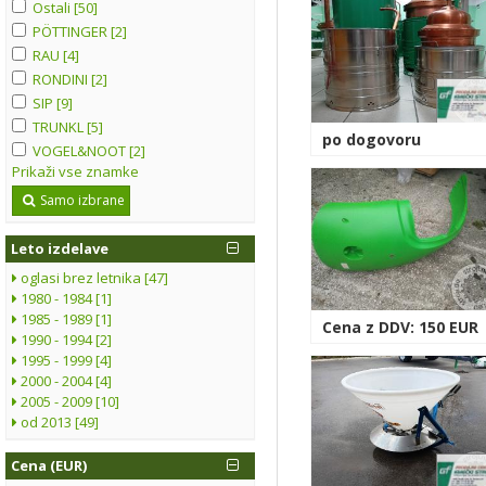
Ostali [50]
PÖTTINGER [2]
RAU [4]
RONDINI [2]
SIP [9]
TRUNKL [5]
po dogovoru
VOGEL&NOOT [2]
Prikaži vse znamke
Samo izbrane
Leto izdelave
oglasi brez letnika [47]
1980 - 1984 [1]
1985 - 1989 [1]
Cena z DDV: 150 EUR
1990 - 1994 [2]
1995 - 1999 [4]
2000 - 2004 [4]
2005 - 2009 [10]
od 2013 [49]
Cena (EUR)