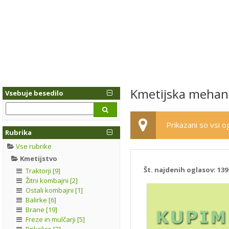
Kmetijska mehani
Vsebuje besedilo
Prikazani so vsi og
Rubrika
Vse rubrike
Kmetijstvo
Št. najdenih oglasov:
139
Traktorji [9]
Žitni kombajni [2]
Ostali kombajni [1]
Balirke [6]
Brane [19]
Freze in mulčarji [5]
Prikolice [2]