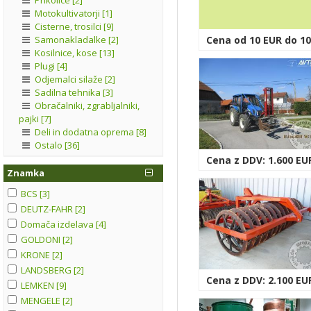
Motokultivatorji [1]
Cisterne, trosilci [9]
Samonakladalke [2]
Cena od 10 EUR do 10
Kosilnice, kose [13]
Plugi [4]
Odjemalci silaže [2]
Sadilna tehnika [3]
Obračalniki, zgrabljalniki,
pajki [7]
Deli in dodatna oprema [8]
Ostalo [36]
Cena z DDV: 1.600 EU
Znamka
BCS [3]
DEUTZ-FAHR [2]
Domača izdelava [4]
GOLDONI [2]
KRONE [2]
LANDSBERG [2]
Cena z DDV: 2.100 EU
LEMKEN [9]
MENGELE [2]