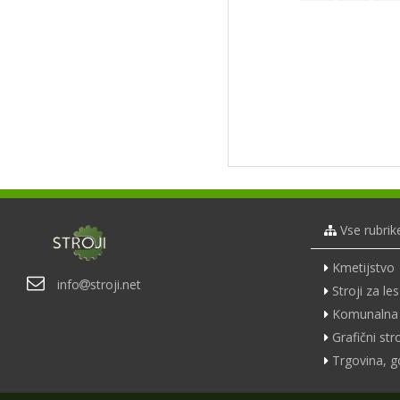
Vse rubrik
Kmetijstvo
info
stroji.net
Stroji za les
Komunalna 
Grafični stro
Trgovina, g