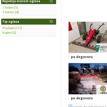
Največja starost oglasa
1 teden [1]
1 mesec [4]
Tip oglasa
Prodam [127]
Kupim [2]
po dogovoru
po dogovoru