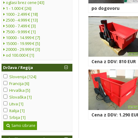
oglasi brez cene [43]
po dogovoru
1 - 1.000 € [26]
1000 - 2.499 € [18]
2500 - 4.999 € [13]
5000 - 7.499 € [3]
7500 - 9.999 € [1]
10000 - 14.999 € [7]
15000 - 19.999 € [5]
20000 - 29.999 € [3]
od 100.000 € [1]
Cena z DDV: 810 EUR
Država / Regija
Slovenija [124]
Francija [6]
Hrvaška [5]
Slovaška [1]
Litva [1]
Italija [1]
Cena z DDV: 1.290 EU
Srbija [1]
Samo izbrane